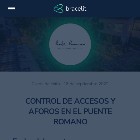
Iniciar
EN
sesión
Servicios
Dispositivos
Casos
Casos de éxito · 18 de septiembre 2022
de
éxito
CONTROL DE ACCESOS Y
Novedades
AFOROS EN EL PUENTE
Marcas
ROMANO
Contactar