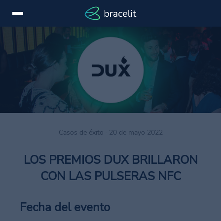
Iniciar
EN
sesión
Servicios
Dispositivos
Casos
Casos de éxito · 20 de mayo 2022
de
éxito
LOS PREMIOS DUX BRILLARON
Novedades
CON LAS PULSERAS NFC
Marcas
Fecha del evento
Contactar