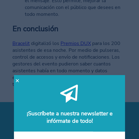
el mensaje. Esto permite, mejorar la
comunicación con el público que desees en
todo momento.
En conclusión
Bracelit
digitalizó los
Premios DUX
para los 200
asistentes de esa noche. Por medio de pulseras,
control de accesos y envío de notificaciones. Los
gestores del evento pudieron saber cuantos
asistentes había en todo momento y datos
específicos de ellos. ¡Como veis, Bracelit es la
tecnología más avanzada para tu evento!
¡Suscríbete a nuestra newsletter e
¿Quieres saber más?
infórmate de todo!
Solicita más información sin compromiso