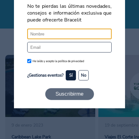
No te pierdas las últimas novedades,
Contacta con nosotros
consejos e información exclusiva que
puede ofrecerte Bracelit
Artículos relacionados
He leído y acepto la política de privacidad
¿Gestionas eventos?
Sí
No
Suscribirme
9 de enero 2023
19 de septiembre
Caribbean Lake Park
Viajes El Corte In