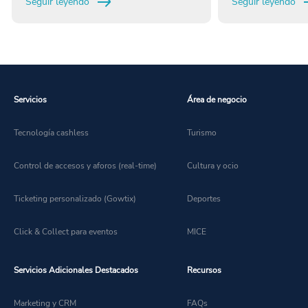
Seguir leyendo
Seguir leyendo
en cada rincón del
preguntado algun
festivales de mús
cada año? La resp
Servicios
Área de negocio
Tecnología cashless
Turismo
Control de accesos y aforos (real-time)
Cultura y ocio
Ticketing personalizado (Gowtix)
Deportes
Click & Collect para eventos
MICE
Servicios Adicionales Destacados
Recursos
Marketing y CRM
FAQs