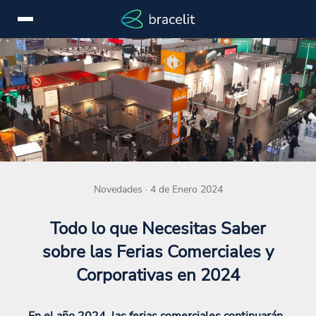
Iniciar
EN
sesión
Servicios
Dispositivos
Casos
Novedades · 4 de Enero 2024
de
éxito
Todo lo que Necesitas Saber
Novedades
sobre las Ferias Comerciales y
Marcas
Corporativas en 2024
Contactar
En el año 2024, las ferias comerciales continuarán