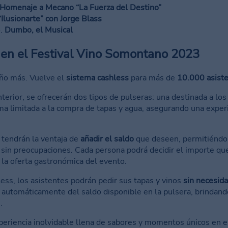
Homenaje a Mecano “La Fuerza del Destino”
“Ilusionarte” con Jorge Blass
o.
Dumbo, el Musical
en el Festival Vino Somontano 2023
año más. Vuelve el
sistema cashless
para más de
10.000 asist
nterior, se ofrecerán dos tipos de pulseras: una destinada a los
ma limitada a la compra de tapas y agua, asegurando una exper
 tendrán la ventaja de
añadir el saldo
que deseen, permitiéndol
 sin preocupaciones. Cada persona podrá decidir el importe qu
e la oferta gastronómica del evento.
less, los asistentes podrán pedir sus tapas y vinos
sin necesid
automáticamente del saldo disponible en la pulsera, brindan
.
experiencia inolvidable llena de sabores y momentos únicos en 