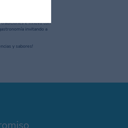
 tradiciones e innovó con
a gastronomía invitando a
ncias y sabores!
promiso