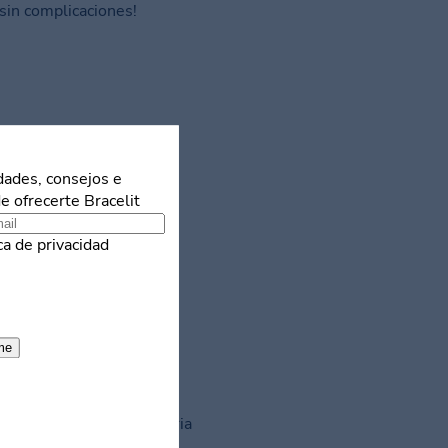
sin complicaciones!
dades, consejos e
e ofrecerte Bracelit
ca de privacidad
me
OP Somontano
ecinto exterior de la Feria