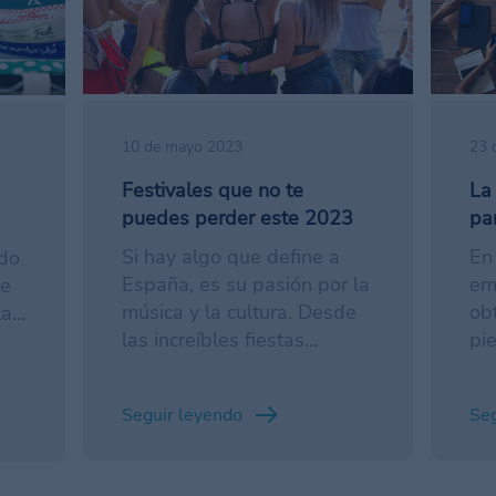
10 de mayo 2023
23 
Festivales que no te
La
puedes perder este 2023
pa
Si hay algo que define a
En
ado
España, es su pasión por la
em
de
música y la cultura. Desde
ob
la
las increíbles fiestas
pi
no
populares en las calles
en
hasta los conciertos
in
Seguir leyendo
Seg
multitudinarios de artistas
em
internacionales, la música
de
está presente en cada
té