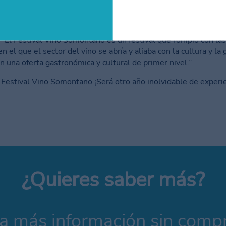
erpretada por grandes artistas
lquier consumición dentro del festival
“El Festival Vino Somontano es un festival que rompió con las
en el que el sector del vino se abría y aliaba con la cultura y l
n una oferta gastronómica y cultural de primer nivel.”
Festival Vino Somontano ¡Será otro año inolvidable de experie
¿Quieres saber más?
ta más información sin com