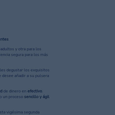
entes
.
 adultos y otra para los
iencia segura para los más
es degustar los exquisitos
e desee añadir a su pulsera
ad
de dinero en
efectivo
.
do un proceso
sencillo y ágil
esta vigésima segunda