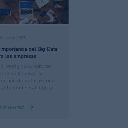
de marzo 2023
 importancia del Big Data
ra las empresas
 el vertiginoso entorno
presarial actual, la
tención de datos es una
eza fundamental. Con la
orme cantidad de
formación disponible, las
uir leyendo
presas deben disponer
 las herramientas y
cnicas necesarias para