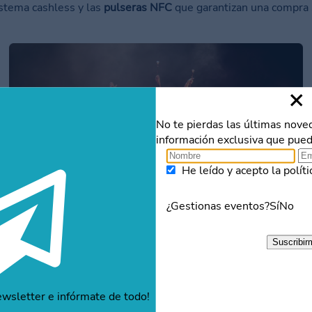
istema cashless y las
pulseras NFC
que garantizan una compra 
No te pierdas las últimas nove
información exclusiva que pued
He leído y acepto la políti
¿Gestionas eventos?
Sí
No
ño en el Festival Vino Somontano?
Suscribir
s
Somontano con ochenta referencias de las bodegas de la D
 por los mejores restaurantes de la provincia de Huesca en el r
ewsletter e infórmate de todo!