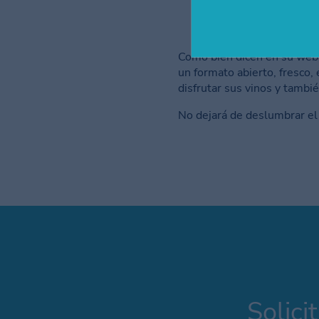
Música
en directo int
Pulseras NFC
para cua
Como bien dicen en su web 
un formato abierto, fresco, 
disfrutar sus vinos y tambié
No dejará de deslumbrar el 
Solici