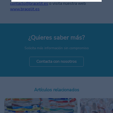
contacto@bracelit.es
o visita nuestra web
www.bracelit.es
¿Quieres saber más?
Solicita más información sin compromiso
Contacta con nosotros
Artículos relacionados