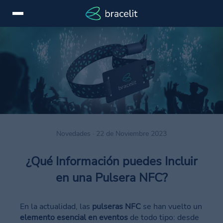
Iniciar
EN
sesión
Servicios
Dispositivos
Casos
Novedades · 22 de Noviembre 2023
de
éxito
¿Qué Información puedes Incluir
Novedades
en una Pulsera NFC?
Marcas
En la actualidad, las
pulseras NFC
se han vuelto un
Contactar
elemento esencial en eventos
de todo tipo: desde