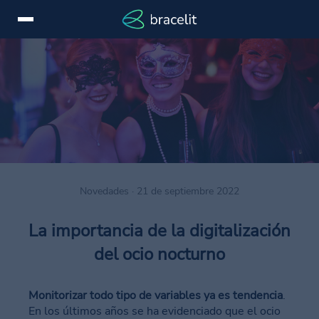
Iniciar
EN
sesión
Servicios
Dispositivos
Casos
Novedades · 21 de septiembre 2022
de
éxito
La importancia de la digitalización
Novedades
del ocio nocturno
Marcas
Monitorizar todo tipo de variables ya es tendencia
.
Contactar
En los últimos años se ha evidenciado que el ocio