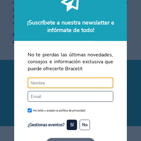
cómo hacer frente a esta nueva tendencia nosotros
podemos ayudarte. Si quieres recibir información
envía un correo a
contacto@bracelit.es
o
¡Suscríbete a nuestra newsletter e
escríbenos a través de la web
bracelit.es
infórmate de todo!
No olvides seguirnos en nuestras redes para estar
a la última en tendencias.
No te pierdas las últimas novedades,
consejos e información exclusiva que
puede ofrecerte Bracelit
¿Quieres saber más?
Solicita más información sin compromiso
Contacta con nosotros
He leído y acepto la política de privacidad
¿Gestionas eventos?
Sí
No