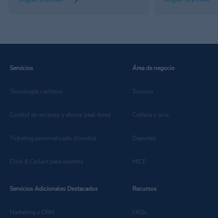
en cada rincón del
preguntado algun
festivales de mús
cada año? La resp
Servicios
Área de negocio
Tecnología cashless
Turismo
Control de accesos y aforos (real-time)
Cultura y ocio
Ticketing personalizado (Gowtix)
Deportes
Click & Collect para eventos
MICE
Servicios Adicionales Destacados
Recursos
Marketing y CRM
FAQs